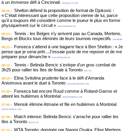
à un immense défi à Cincinnati
- TENNISACTU.NET
Shelton défend la proposition de format de Djokovic :
-
08:25
« C'était intéressant que cette proposition vienne de lui, parce
qu'il a toujours été considéré comme le joueur le plus en forme
physiquement sur le circuit »
- WELOVETENNIS.FR
Tennis : les Belges n’y arrivent pas au Canada, Mertens,
-
08:23
Bergs et Blockx tous éliminés de leurs tournois respectifs
- LESOIR.BE
Fonseca s'attend à une bagarre face à Ben Shelton : « Je
-
08:21
pense que je serai prêt…J'essaie juste de me reposer et de me
préparer pour dimanche »
- WELOVETENNIS.FR
Tennis - Belinda Bencic s'extirpe d'un gros combat de
-
08:12
3h25 pour rallier les 8es de finale à Toronto
- RTS.CH
Elina Svitolina prudente face à le défi d'Amanda
-
08:10
Anisimova avant le duel à Toronto
- TENNISWORLDFR.COM
Fonseca bat encore Ruud comme à Roland-Garros et
-
07:59
atteint les huitièmes à Montréal
- TENNISTEMPLE.COM
Mensik élimine Atmane et file en huitièmes à Montréal
-
07:49
-
TENNISTEMPLE.COM
Match intense: Belinda Bencic s'arrache pour rallier les
-
07:38
8es à Toronto
- BLICK.CH
WTA Toronto: dominée par Naomi Osaka, Elise Mertens
-
07:22