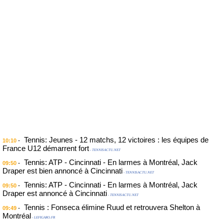
Tennis: Jeunes - 12 matchs, 12 victoires : les équipes de
-
10:10
France U12 démarrent fort
- TENNISACTU.NET
Tennis: ATP - Cincinnati - En larmes à Montréal, Jack
-
09:50
Draper est bien annoncé à Cincinnati
- TENNISACTU.NET
Tennis: ATP - Cincinnati - En larmes à Montréal, Jack
-
09:50
Draper est annoncé à Cincinnati
- TENNISACTU.NET
Tennis : Fonseca élimine Ruud et retrouvera Shelton à
-
09:49
Montréal
- LEFIGARO.FR