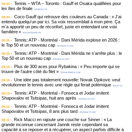
Tennis – WTA – Toronto : Gauff et Osaka qualifiées pour
-
09:45
les 8es de finale
- SPORT365.FR
Coco Gauff qui retrouve des couleurs au Canada : « J'ai
-
09:44
entendu quelqu'un par ici. Sa voix ressemblait à mon père. Ça
m'a apporté un peu de réconfort, juste en entendant une voix
familière »
- WELOVETENNIS.FR
Tennis: ATP - Montréal - Dani Mérida explose en 2026 :
-
09:35
le Top 50 et un nouveau cap
- TENNISACTU.NET
Tennis: ATP - Montréal - Dani Mérida ne s'arrête plus : le
-
09:35
Top 50 et un nouveau cap
- TENNISACTU.NET
Plus de 300 aces pour Rybakina : « Peu importe qui se
-
09:19
trouve de l'autre côté du filet »
- TENNISTEMPLE.COM
Une idée pas totalement nouvelle: Novak Djokovic veut
-
09:18
révolutionner le tennis avec une règle qui ferait polémique
- BLICK.CH
Tennis: ATP - Montréal - Fonseca et Jodar imitent
-
09:15
Shapovalov et Tsitsipas, huit ans après
- TENNISACTU.NET
Tennis: ATP - Montréal - Fonseca et Jodar imitent
-
09:15
Shapovalov et Tsitsipas, 8 ans plus tard
- TENNISACTU.NET
Rick Macci en rajoute une couche sur Sinner : « La
-
09:11
grande inconnue concernant Jannik reste cependant sa
capacité à se reposer et à récupérer, un aspect parfois difficile à