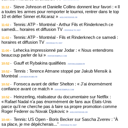
Steve Johnson et Danielle Collins donnent leur favori : « Il
-
11:12
a toutes les armes pour remporter le tournoi, rentrer dans le top
10 et défier Sinner et Alcaraz »
- WELOVETENNIS.FR
Tennis: ATP - Montréal - Arthur Fils et Rinderknech ce
-
11:02
samedi... horaires et diffusion TV
- TENNISACTU.NET
Tennis: ATP - Montréal - Fils et Rinderknech ce samedi :
-
11:02
horaires et diffusion TV
- TENNISACTU.NET
Lehecka impressionné par Jodar : « Nous entendrons
-
11:00
beaucoup parler de lui »
- TENNISTEMPLE.COM
Gauff et Rybakina qualifiées
-
10:52
- TENNISLEADER.FR
Tennis : Terence Atmane stoppé par Jakub Mensik à
-
10:52
Montréal
- LAVOIXDUNORD.FR
Fonseca avant de défier Shelton : « J'ai énormément
-
10:52
confiance avant ce match »
- TENNISTEMPLE.COM
Heinzerling, réalisateur du documentaire sur Netflix :
-
10:52
« Rafael Nadal n'a pas énormément de fans aux États-Unis
parce qu'il ne cherche pas à faire sa propre promotion comme
Roger Federer ou Novak Djokovic »
- WELOVETENNIS.FR
Tennis: US Open - Boris Becker sur Sascha Zverev : "À
-
10:44
sa place, je me dépêcherais..."
- TENNISACTU.NET