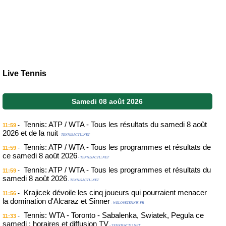
Live Tennis
Samedi 08 août 2026
Tennis: ATP / WTA - Tous les résultats du samedi 8 août
-
11:59
2026 et de la nuit
- TENNISACTU.NET
Tennis: ATP / WTA - Tous les programmes et résultats de
-
11:59
ce samedi 8 août 2026
- TENNISACTU.NET
Tennis: ATP / WTA - Tous les programmes et résultats du
-
11:59
samedi 8 août 2026
- TENNISACTU.NET
Krajicek dévoile les cinq joueurs qui pourraient menacer
-
11:56
la domination d'Alcaraz et Sinner
- WELOVETENNIS.FR
Tennis: WTA - Toronto - Sabalenka, Swiatek, Pegula ce
-
11:33
samedi : horaires et diffusion TV
- TENNISACTU.NET