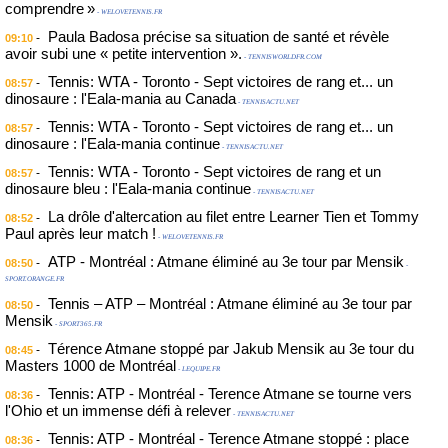
comprendre »
- WELOVETENNIS.FR
Paula Badosa précise sa situation de santé et révèle
-
09:10
avoir subi une « petite intervention ».
- TENNISWORLDFR.COM
Tennis: WTA - Toronto - Sept victoires de rang et... un
-
08:57
dinosaure : l'Eala-mania au Canada
- TENNISACTU.NET
Tennis: WTA - Toronto - Sept victoires de rang et... un
-
08:57
dinosaure : l'Eala-mania continue
- TENNISACTU.NET
Tennis: WTA - Toronto - Sept victoires de rang et un
-
08:57
dinosaure bleu : l'Eala-mania continue
- TENNISACTU.NET
La drôle d'altercation au filet entre Learner Tien et Tommy
-
08:52
Paul après leur match !
- WELOVETENNIS.FR
ATP - Montréal : Atmane éliminé au 3e tour par Mensik
-
08:50
-
SPORT.ORANGE.FR
Tennis – ATP – Montréal : Atmane éliminé au 3e tour par
-
08:50
Mensik
- SPORT365.FR
Térence Atmane stoppé par Jakub Mensik au 3e tour du
-
08:45
Masters 1000 de Montréal
- LEQUIPE.FR
Tennis: ATP - Montréal - Terence Atmane se tourne vers
-
08:36
l'Ohio et un immense défi à relever
- TENNISACTU.NET
Tennis: ATP - Montréal - Terence Atmane stoppé : place
-
08:36