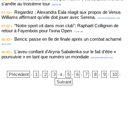
s'arrête au troisième tour
- DHNET.BE
Regardez : Alexandra Eala réagit aux propos de Venus
-
07:10
Williams affirmant qu'elle doit jouer avec Serena.
- TENNISWORLDFR.COM
“Notre sport vit dans mon club”: Raphaël Collignon de
-
07:00
retour à Fayenbois pour l'ixina Open
- 7SUR7.BE
Bencic passe en 8e de finale après un combat acharné
-
06:43
-
BLUE WIN
L'aveu confiant d'Aryna Sabalenka sur le fait d'être «
-
05:40
poursuivie » en tant que numéro un mondiale
- TENNISWORLDFR.COM
Précédent
1
2
3
5
6
7
8
9
10
-
-
-
-
4
-
-
-
-
-
-
-
Suivant