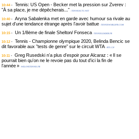
Tennis: US Open - Becker met la pression sur Zverev :
-
10:44
"À sa place, je me dépêcherais..."
- TENNISACTU.NET
Aryna Sabalenka met en garde avec humour sa rivale au
-
10:40
sujet d'une tendance étrange après l'avoir battue
- TENNISWORLDFR.COM
Un 1/8ème de finale Shelton/ Fonseca
-
10:15
- TENNISLEADER.FR
Tennis - Championne olympique 2020, Belinda Bencic se
-
10:12
dit favorable aux "tests de genre" sur le circuit WTA
- RTS.CH
Greg Rusedski n'a plus d'espoir pour Alcaraz : « Il se
-
10:11
pourrait bien qu'on ne le revoie pas du tout d'ici la fin de
l'année »
- WELOVETENNIS.FR