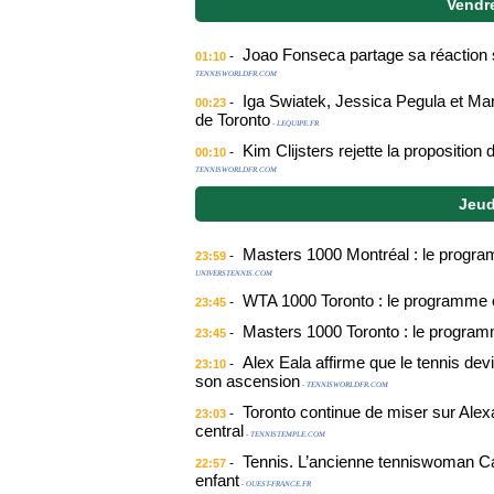
Vendr
Joao Fonseca partage sa réaction si
-
01:10
TENNISWORLDFR.COM
Iga Swiatek, Jessica Pegula et Ma
-
00:23
de Toronto
- LEQUIPE.FR
Kim Clijsters rejette la propositio
-
00:10
TENNISWORLDFR.COM
Jeud
Masters 1000 Montréal : le progr
-
23:59
UNIVERSTENNIS.COM
WTA 1000 Toronto : le programme 
-
23:45
Masters 1000 Toronto : le program
-
23:45
Alex Eala affirme que le tennis dev
-
23:10
son ascension
- TENNISWORLDFR.COM
Toronto continue de miser sur Alex
-
23:03
central
- TENNISTEMPLE.COM
Tennis. L’ancienne tenniswoman Ca
-
22:57
enfant
- OUEST-FRANCE.FR