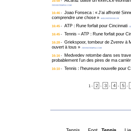
Alcaraz utilise un exercice étonnan
-
16:58
TENNISTEMPLE.COM
Joao Fonseca : « J'ai affronté Sinn
-
16:46
comprendre une chose »
- WELOVETENNIS.FR
ATP : Rune forfait pour Cincinnati
-
16:45
- S
Tennis – ATP : Rune forfait pour Ci
-
16:45
Griekspoor, tombeur de Zverev à Mo
-
16:28
ouvert à tous »
- TENNISTEMPLE.COM
Medvedev retombe dans ses travers
-
16:16
probablement l'un des pires de ma carrièr
Tennis : l’heureuse nouvelle pour C
-
16:10
2
3
4
5
1
-
-
-
-
-
|
Tennis
|
Foot
Tennis
|
Lie