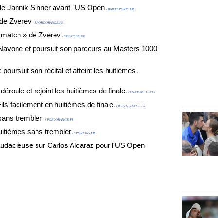
 de Jannik Sinner avant l'US Open
- DAILYSPORTS.FR
 de Zverev
- SPORT.ORANGE.FR
e match » de Zverev
- SPORT365.FR
o Navone et poursuit son parcours au Masters 1000
poursuit son récital et atteint les huitièmes
-
déroule et rejoint les huitièmes de finale
- TENNISACTU.NET
ls facilement en huitièmes de finale
- OUEST-FRANCE.FR
 sans trembler
- SPORT.ORANGE.FR
huitièmes sans trembler
- SPORT365.FR
 audacieuse sur Carlos Alcaraz pour l'US Open
-