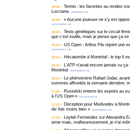
Tennis : les favorites au rendez-vo
-
18:50
Lucciana
- CORSEMATIN.COM
« Aucune joueuse ne s'y est opposé
-
18:49
TENNISTEMPLE.COM
Tests génétiques sur le circuit fém
-
18:48
que c'est inutile, mais je pense que ça se
US Open : Arthur Fils rejoint une ex
-
18:29
TENNISTEMPLE.COM
Hécatombe à Montréal : le top 6 es
-
18:16
L'ATP n'avait encore jamais vu ça 
-
18:16
Montréal
- TENNISTEMPLE.COM
Le phénomène Rafael Jodar, avant 
-
18:12
sommes affrontés la semaine dernière, ma
Rusedski enterre les espoirs au suje
-
17:50
à l'US Open »
- WELOVETENNIS.FR
Déception pour Medvedev à Montréal
-
17:23
dix fois moins bien »
- TENNISTEMPLE.COM
Leylah Fernandez sur Alexandra Ea
-
17:18
amie mais, malheureusement, je n'ai mê