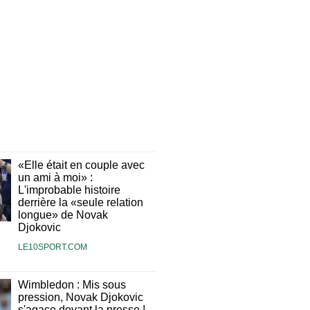
«Elle était en couple avec
un ami à moi» :
L'improbable histoire
derrière la «seule relation
longue» de Novak
Djokovic
LE10SPORT.COM
Wimbledon : Mis sous
pression, Novak Djokovic
s'agace devant la presse !