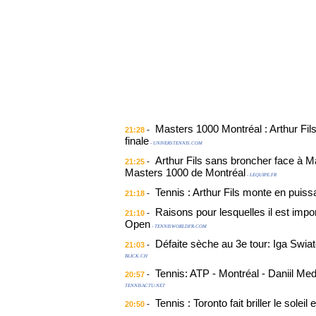
Masters 1000 Montréal : Arthur Fil
-
21:28
finale
- UNIVERSTENNIS.COM
Arthur Fils sans broncher face à M
-
21:25
Masters 1000 de Montréal
- LEQUIPE.FR
Tennis : Arthur Fils monte en puiss
-
21:18
Raisons pour lesquelles il est impo
-
21:10
Open
- TENNISWORLDFR.COM
Défaite sèche au 3e tour: Iga Swia
-
21:03
BLICK.CH
Tennis: ATP - Montréal - Daniil Me
-
20:57
TENNISACTU.NET
Tennis : Toronto fait briller le soleil
-
20:50