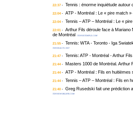
Tennis : énorme inquiétude autour
-
22:37
ATP - Montréal : Le « pire match »
-
22:04
Tennis – ATP – Montréal : Le « pir
-
22:04
Arthur Fils déroule face à Marian
-
22:01
de Montréal
- TENNISTEMPLE.COM
Tennis: WTA - Toronto - Iga Swiatek 
-
21:55
TENNISACTU.NET
Tennis: ATP - Montréal - Arthur Fils 
-
21:47
Masters 1000 de Montréal. Arthur Fi
-
21:44
ATP - Montréal : Fils en huitièmes
-
21:44
Tennis – ATP – Montréal : Fils en 
-
21:44
Greg Rusedski fait une prédiction
-
21:40
TENNISWORLDFR.COM