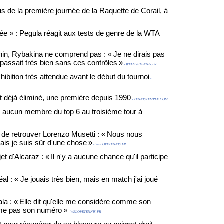
us de la première journée de la Raquette de Corail, à
e » : Pegula réagit aux tests de genre de la WTA
-
inin, Rybakina ne comprend pas : « Je ne dirais pas
 passait très bien sans ces contrôles »
- WELOVETENNIS.FR
hibition très attendue avant le début du tournoi
-
t déjà éliminé, une première depuis 1990
- TENNISTEMPLE.COM
: aucun membre du top 6 au troisième tour à
de retrouver Lorenzo Musetti : « Nous nous
is je suis sûr d'une chose »
- WELOVETENNIS.FR
t d'Alcaraz : « Il n'y a aucune chance qu'il participe
 : « Je jouais très bien, mais en match j'ai joué
la : « Elle dit qu'elle me considère comme son
me pas son numéro »
- WELOVETENNIS.FR