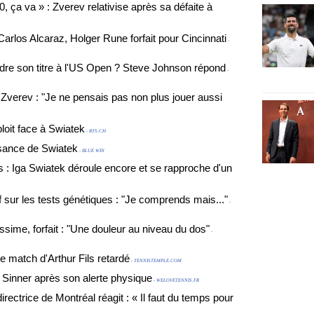
, ça va » : Zverev relativise après sa défaite à
arlos Alcaraz, Holger Rune forfait pour Cincinnati
-
endre son titre à l'US Open ? Steve Johnson répond
-
 Zverev : "Je ne pensais pas non plus jouer aussi
loit face à Swiatek
- RTS.CH
ssance de Swiatek
- BLUE WIN
: Iga Swiatek déroule encore et se rapproche d'un
 sur les tests génétiques : "Je comprends mais..."
-
ssime, forfait : "Une douleur au niveau du dos"
-
le match d'Arthur Fils retardé
- TENNISTEMPLE.COM
 Sinner après son alerte physique
- WELOVETENNIS.FR
rectrice de Montréal réagit : « Il faut du temps pour