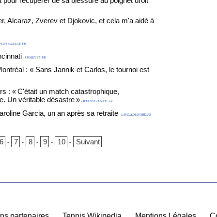
t pour récupérer de sa blessure au poignet droit
-
er, Alcaraz, Zverev et Djokovic, et cela m'a aidé à
PORT.ORANGE.FR
ncinnati
- SPORT365.FR
ntréal : « Sans Jannik et Carlos, le tournoi est
 : « C'était un match catastrophique,
e. Un véritable désastre »
- WELOVETENNIS.FR
aroline Garcia, un an après sa retraite
- LAVOIXDUNORD.FR
6
7
8
9
10
Suivant
-
-
-
-
-
ns partenaires
|
Tennis Wikipedia
|
Mentions Légales
|
C