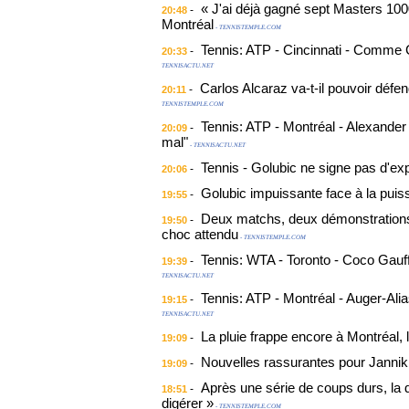
« J'ai déjà gagné sept Masters 1000
-
20:48
Montréal
- TENNISTEMPLE.COM
Tennis: ATP - Cincinnati - Comme C
-
20:33
TENNISACTU.NET
Carlos Alcaraz va-t-il pouvoir déf
-
20:11
TENNISTEMPLE.COM
Tennis: ATP - Montréal - Alexander
-
20:09
mal"
- TENNISACTU.NET
Tennis - Golubic ne signe pas d'exp
-
20:06
Golubic impuissante face à la pui
-
19:55
Deux matchs, deux démonstrations 
-
19:50
choc attendu
- TENNISTEMPLE.COM
Tennis: WTA - Toronto - Coco Gauff
-
19:39
TENNISACTU.NET
Tennis: ATP - Montréal - Auger-Alia
-
19:15
TENNISACTU.NET
La pluie frappe encore à Montréal, 
-
19:09
Nouvelles rassurantes pour Jannik
-
19:09
Après une série de coups durs, la di
-
18:51
digérer »
- TENNISTEMPLE.COM