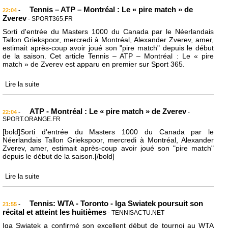
Tennis – ATP – Montréal : Le « pire match » de
-
22:04
Zverev
- SPORT365.FR
Sorti d'entrée du Masters 1000 du Canada par le Néerlandais
Tallon Griekspoor, mercredi à Montréal, Alexander Zverev, amer,
estimait après-coup avoir joué son "pire match" depuis le début
de la saison. Cet article Tennis – ATP – Montréal : Le « pire
match » de Zverev est apparu en premier sur Sport 365.
Lire la suite
ATP - Montréal : Le « pire match » de Zverev
-
-
22:04
SPORT.ORANGE.FR
[bold]Sorti d'entrée du Masters 1000 du Canada par le
Néerlandais Tallon Griekspoor, mercredi à Montréal, Alexander
Zverev, amer, estimait après-coup avoir joué son "pire match"
depuis le début de la saison.[/bold]
Lire la suite
Tennis: WTA - Toronto - Iga Swiatek poursuit son
-
21:55
récital et atteint les huitièmes
- TENNISACTU.NET
Iga Swiatek a confirmé son excellent début de tournoi au WTA