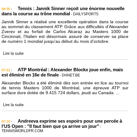
Tennis : Jannik Sinner reçoit une énorme nouvelle
-
08:35
dans la course au trône mondial
- DAILYSPORTS
Jannik Sinner a réalisé une excellente opération dans la course
au sommet du classement ATP. Grâce aux difficultés d'Alexander
Zverev et au forfait de Carlos Alcaraz au Masters 1000 de
Cincinnati, l'Italien est désormais assuré de conserver sa place
de numéro 1 mondial jusqu'au début du mois d'octobre.
Lire la suite
ATP Montréal : Alexander Blockx joue enfin, mais
-
07:21
est éliminé en 16e de finale
- DHNET.BE
Alexander Blockx a été éliminé dès son entrée en lice au tournoi
de tennis Masters 1000 de Montréal, une épreuve ATP sur
surface dure dotée de 9.415.724 dollars, jeudi au Canada. ...
Lire la suite
Andreeva exprime ses espoirs pour une percée à
-
07:10
l'US Open : "Il faut bien que ça arrive un jour"
-
TENNISWORLDFR.COM