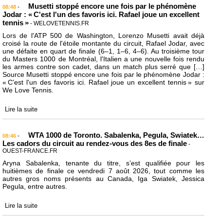
Musetti stoppé encore une fois par le phénomène
-
08:48
Jodar : « C'est l'un des favoris ici. Rafael joue un excellent
tennis »
- WELOVETENNIS.FR
Lors de l'ATP 500 de Washington, Lorenzo Musetti avait déjà
croisé la route de l'étoile montante du circuit, Rafael Jodar, avec
une défaite en quart de finale (6–1, 1–6, 4–6). Au troisième tour
du Masters 1000 de Montréal, l'Italien a une nouvelle fois rendu
les armes contre son cadet, dans un match plus serré que […]
Source Musetti stoppé encore une fois par le phénomène Jodar :
« C'est l'un des favoris ici. Rafael joue un excellent tennis » sur
We Love Tennis.
Lire la suite
WTA 1000 de Toronto. Sabalenka, Pegula, Swiatek…
-
08:46
Les cadors du circuit au rendez-vous des 8es de finale
-
OUEST-FRANCE.FR
Aryna Sabalenka, tenante du titre, s’est qualifiée pour les
huitièmes de finale ce vendredi 7 août 2026, tout comme les
autres gros noms présents au Canada, Iga Swiatek, Jessica
Pegula, entre autres.
Lire la suite