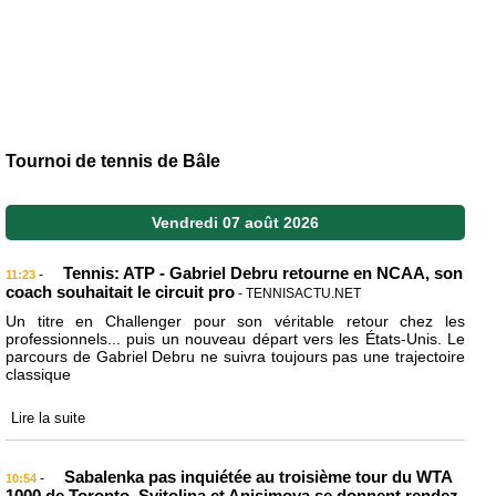
Tournoi de tennis de Bâle
Vendredi 07 août 2026
Tennis: ATP - Gabriel Debru retourne en NCAA, son
-
11:23
coach souhaitait le circuit pro
- TENNISACTU.NET
Un titre en Challenger pour son véritable retour chez les
professionnels... puis un nouveau départ vers les États-Unis. Le
parcours de Gabriel Debru ne suivra toujours pas une trajectoire
classique
Lire la suite
Sabalenka pas inquiétée au troisième tour du WTA
-
10:54
1000 de Toronto, Svitolina et Anisimova se donnent rendez-