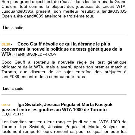
Son plus grand objectif est de réussir dans les tournois du Grand
Chelem, tout comme la plupart des joueuses du circuit WTA.
Jusquand#039;à présent, son meilleur résultat à land#039;US
Open a été dand#039;atteindre le troisième tour.
Lire la suite
Coco Gauff dévoile ce qui la dérange le plus
-
03:10
concernant la nouvelle politique de tests génétiques de la
WTA.
- TENNISWORLDFR.COM
Coco Gauff a soutenu la nouvelle règle de test génétique
obligatoire de la WTA, mais a averti, après son premier match à
Toronto, que discuter de ce sujet entraîne des préjugés à
land#039;encontre de la communauté trans.
Lire la suite
Iga Swiatek, Jessica Pegula et Marta Kostyuk
-
00:23
passent entre les gouttes au WTA 1000 de Toronto
-
LEQUIPE.FR
Les favorites ont tenu leur rang ce jeudi soir au WTA 1000 de
Toronto. Iga Swiatek, Jessica Pegula et Marta Kostyuk ont
facilement remporté leurs rencontres pour se qualifier pour les