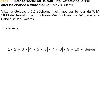
Défaite sèche au 3e tour: Iga Swiatek ne laisse
-
21:03
aucune chance à Viktorija Golubic
- BLICK.CH
Viktorija Golubic a été sèchement éliminée au 3e tour du WTA
1000 de Toronto. La Zurichoise s'est inclinée 6-2 6-1 face à la
Polonaise Iga Swiatek.
Lire la suite
1
-
2
-
3
-
4
-
5
-
6
-
7
-
8
-
9
-
10
-
Suivant