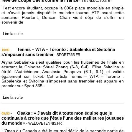
rêve de Coupe Davis contre la France
- TENNISACTU.NET
Il est encore étudiant, occupe la 606e place mondiale en simple
et n'avait jamais disputé le moindre tournoi ATP avant cette
semaine. Pourtant, Duncan Chan vient déjà de s'offrir un
souvenir de
Lire la suite
Tennis – WTA – Toronto : Sabalenka et Svitolina
-
10:01
s’imposent sans trembler
- SPORT365.FR
Aryna Sabalenka s'est qualifiée pour les huitièmes de finale en
écartant la Chinoise Shuai Zhang (6-3, 6-4). Elina Svitolina a
étrillé l'Autrichienne Anastasia Potapova (6-1, 6-1) et valide
également son ticket. Cet article Tennis – WTA – Toronto :
Sabalenka et Svitolina s’imposent sans trembler est apparu en
premier sur Sport 365.
Lire la suite
Osaka : « J'avais dit à toute mon équipe que je
-
09:53
continuais à croire que j'étais l'une des meilleures joueuses
du monde »
- WELOVETENNIS.FR
L'Open du Canada a été le tournoi déclic de la seconde partie de