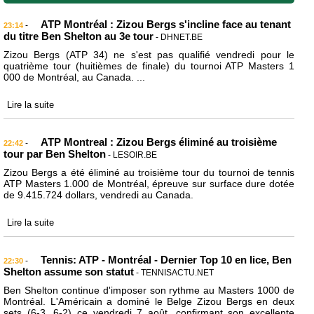
ATP Montréal : Zizou Bergs s'incline face au tenant
-
23:14
du titre Ben Shelton au 3e tour
- DHNET.BE
Zizou Bergs (ATP 34) ne s'est pas qualifié vendredi pour le
quatrième tour (huitièmes de finale) du tournoi ATP Masters 1
000 de Montréal, au Canada. ...
Lire la suite
ATP Montreal : Zizou Bergs éliminé au troisième
-
22:42
tour par Ben Shelton
- LESOIR.BE
Zizou Bergs a été éliminé au troisième tour du tournoi de tennis
ATP Masters 1.000 de Montréal, épreuve sur surface dure dotée
de 9.415.724 dollars, vendredi au Canada.
Lire la suite
Tennis: ATP - Montréal - Dernier Top 10 en lice, Ben
-
22:30
Shelton assume son statut
- TENNISACTU.NET
Ben Shelton continue d'imposer son rythme au Masters 1000 de
Montréal. L'Américain a dominé le Belge Zizou Bergs en deux
sets (6-3, 6-2) ce vendredi 7 août, confirmant son excellente