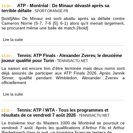
ATP - Montréal : De Minaur dévasté après sa
-
13:36
terrible défaite
- SPORT.ORANGE.FR
[bold]Alex De Minaur est sorti abattu après sa défaite contre
Cameron Norrie (5-7, 7-6 [5], 6-1) alors qu'il menait largement,
se procurant même une balle de match.[/bold]
Lire la suite
Tennis: ATP Finals - Alexander Zverev, le deuxième
-
13:33
joueur qualifié pour Turin
- TENNISACTU.NET
La saison est encore loin d'être terminée mais deux noms sont
déjà assurés de participer aux ATP Finals 2026. Après Jannik
Sinner, qualifié pendant Wimbledon, Alexander Zverev a
officiellement
Lire la suite
Tennis: ATP / WTA - Tous les programmes et
-
13:11
résultats de ce vendredi 7 août 2026
- TENNISACTU.NET
Le troisième tour du Masters 1000 de Montréal se poursuit ce
vendredi 7 août. Après les qualifications d'Arthur Fils et Arthur
Rinderknech dans la nuit, un troisième Français tentera de