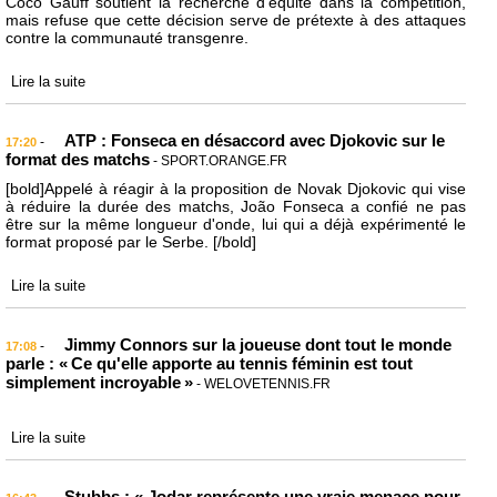
Coco Gauff soutient la recherche d'équité dans la compétition,
mais refuse que cette décision serve de prétexte à des attaques
contre la communauté transgenre.
Lire la suite
ATP : Fonseca en désaccord avec Djokovic sur le
-
17:20
format des matchs
- SPORT.ORANGE.FR
[bold]Appelé à réagir à la proposition de Novak Djokovic qui vise
à réduire la durée des matchs, João Fonseca a confié ne pas
être sur la même longueur d'onde, lui qui a déjà expérimenté le
format proposé par le Serbe. [/bold]
Lire la suite
Jimmy Connors sur la joueuse dont tout le monde
-
17:08
parle : « Ce qu'elle apporte au tennis féminin est tout
simplement incroyable »
- WELOVETENNIS.FR
Lire la suite
Stubbs : « Jodar représente une vraie menace pour