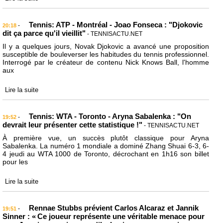
Tennis: ATP - Montréal - Joao Fonseca : "Djokovic
-
20:18
dit ça parce qu'il vieillit"
- TENNISACTU.NET
Il y a quelques jours, Novak Djokovic a avancé une proposition
susceptible de bouleverser les habitudes du tennis professionnel.
Interrogé par le créateur de contenu Nick Knows Ball, l'homme
aux
Lire la suite
Tennis: WTA - Toronto - Aryna Sabalenka : "On
-
19:52
devrait leur présenter cette statistique !"
- TENNISACTU.NET
À première vue, un succès plutôt classique pour Aryna
Sabalenka. La numéro 1 mondiale a dominé Zhang Shuai 6-3, 6-
4 jeudi au WTA 1000 de Toronto, décrochant en 1h16 son billet
pour les
Lire la suite
Rennae Stubbs prévient Carlos Alcaraz et Jannik
-
19:51
Sinner : « Ce joueur représente une véritable menace pour