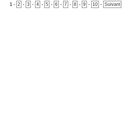
1
-
2
-
3
-
4
-
5
-
6
-
7
-
8
-
9
-
10
-
Suivant