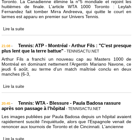
Toronto. La Canadienne élimine la n°5 mondiale et rejoint les
huitièmes de finale. L'article WTA 1000 Toronto : Leylah
Fernandez fait tomber Mirra Andreeva, qui quitte le court en
larmes est apparu en premier sur Univers Tennis.
Lire la suite
Tennis: ATP - Montréal - Arthur Fils : "C'est presque
-
21:08
plus lent que la terre battue"
- TENNISACTU.NET
Arthur Fils a franchi un nouveau cap au Masters 1000 de
Montréal en dominant nettement l'Argentin Mariano Navone, ce
jeudi 6 août, au terme d'un match maîtrisé conclu en deux
manches (6-3,
Lire la suite
Tennis: WTA - Blessure - Paula Badosa rassure
-
20:45
après son passage à l'hôpital
- TENNISACTU.NET
Les images publiées par Paula Badosa depuis un hôpital avaient
rapidement suscité l'inquiétude, alors que l'Espagnole venait de
renoncer aux tournois de Toronto et de Cincinnati. L'ancienne
Lire la suite