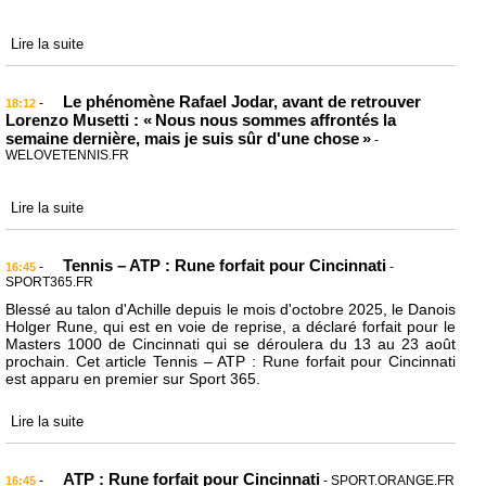
Lire la suite
Le phénomène Rafael Jodar, avant de retrouver
-
18:12
Lorenzo Musetti : « Nous nous sommes affrontés la
semaine dernière, mais je suis sûr d'une chose »
-
WELOVETENNIS.FR
Lire la suite
Tennis – ATP : Rune forfait pour Cincinnati
-
-
16:45
SPORT365.FR
Blessé au talon d'Achille depuis le mois d'octobre 2025, le Danois
Holger Rune, qui est en voie de reprise, a déclaré forfait pour le
Masters 1000 de Cincinnati qui se déroulera du 13 au 23 août
prochain. Cet article Tennis – ATP : Rune forfait pour Cincinnati
est apparu en premier sur Sport 365.
Lire la suite
ATP : Rune forfait pour Cincinnati
-
- SPORT.ORANGE.FR
16:45