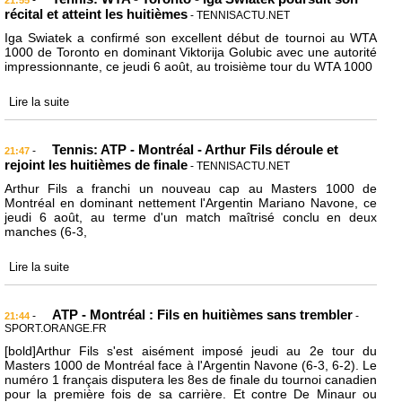
-
21:55
récital et atteint les huitièmes
- TENNISACTU.NET
Iga Swiatek a confirmé son excellent début de tournoi au WTA
1000 de Toronto en dominant Viktorija Golubic avec une autorité
impressionnante, ce jeudi 6 août, au troisième tour du WTA 1000
Lire la suite
Tennis: ATP - Montréal - Arthur Fils déroule et
-
21:47
rejoint les huitièmes de finale
- TENNISACTU.NET
Arthur Fils a franchi un nouveau cap au Masters 1000 de
Montréal en dominant nettement l'Argentin Mariano Navone, ce
jeudi 6 août, au terme d'un match maîtrisé conclu en deux
manches (6-3,
Lire la suite
ATP - Montréal : Fils en huitièmes sans trembler
-
-
21:44
SPORT.ORANGE.FR
[bold]Arthur Fils s'est aisément imposé jeudi au 2e tour du
Masters 1000 de Montréal face à l'Argentin Navone (6-3, 6-2). Le
numéro 1 français disputera les 8es de finale du tournoi canadien
pour la première fois de sa carrière. Et contre De Minaur ou