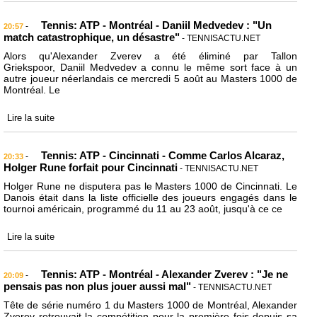
Tennis: ATP - Montréal - Daniil Medvedev : "Un
-
20:57
match catastrophique, un désastre"
- TENNISACTU.NET
Alors qu'Alexander Zverev a été éliminé par Tallon
Griekspoor, Daniil Medvedev a connu le même sort face à un
autre joueur néerlandais ce mercredi 5 août au Masters 1000 de
Montréal. Le
Lire la suite
Tennis: ATP - Cincinnati - Comme Carlos Alcaraz,
-
20:33
Holger Rune forfait pour Cincinnati
- TENNISACTU.NET
Holger Rune ne disputera pas le Masters 1000 de Cincinnati. Le
Danois était dans la liste officielle des joueurs engagés dans le
tournoi américain, programmé du 11 au 23 août, jusqu'à ce ce
Lire la suite
Tennis: ATP - Montréal - Alexander Zverev : "Je ne
-
20:09
pensais pas non plus jouer aussi mal"
- TENNISACTU.NET
Tête de série numéro 1 du Masters 1000 de Montréal, Alexander
Zverev retrouvait la compétition pour la première fois depuis sa