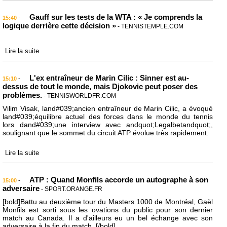
Gauff sur les tests de la WTA : « Je comprends la
-
15:40
logique derrière cette décision »
- TENNISTEMPLE.COM
Lire la suite
L'ex entraîneur de Marin Cilic : Sinner est au-
-
15:10
dessus de tout le monde, mais Djokovic peut poser des
problèmes.
- TENNISWORLDFR.COM
Vilim Visak, land#039;ancien entraîneur de Marin Cilic, a évoqué
land#039;équilibre actuel des forces dans le monde du tennis
lors dand#039;une interview avec andquot;Legalbetandquot;,
soulignant que le sommet du circuit ATP évolue très rapidement.
Lire la suite
ATP : Quand Monfils accorde un autographe à son
-
15:00
adversaire
- SPORT.ORANGE.FR
[bold]Battu au deuxième tour du Masters 1000 de Montréal, Gaël
Monfils est sorti sous les ovations du public pour son dernier
match au Canada. Il a d'ailleurs eu un bel échange avec son
adversaire à la fin du match. [/bold]