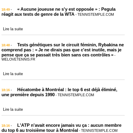
« Aucune joueuse ne s'y est opposée » : Pegula
-
18:49
réagit aux tests de genre de la WTA
- TENNISTEMPLE.COM
Lire la suite
Tests génétiques sur le circuit féminin, Rybakina ne
-
18:48
comprend pas : « Je ne dirais pas que c'est inutile, mais je
pense que ça se passait très bien sans ces contrôles »
-
WELOVETENNIS.FR
Lire la suite
Hécatombe à Montréal : le top 6 est déjà éliminé,
-
18:16
une première depuis 1990
- TENNISTEMPLE.COM
Lire la suite
L'ATP n'avait encore jamais vu ça : aucun membre
-
18:16
du top 6 au troisième tour à Montréal
- TENNISTEMPLE.COM