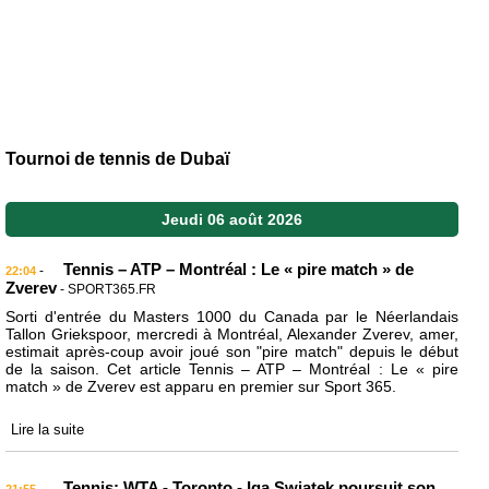
Tournoi de tennis de Dubaï
Jeudi 06 août 2026
Tennis – ATP – Montréal : Le « pire match » de
-
22:04
Zverev
- SPORT365.FR
Sorti d'entrée du Masters 1000 du Canada par le Néerlandais
Tallon Griekspoor, mercredi à Montréal, Alexander Zverev, amer,
estimait après-coup avoir joué son "pire match" depuis le début
de la saison. Cet article Tennis – ATP – Montréal : Le « pire
match » de Zverev est apparu en premier sur Sport 365.
Lire la suite
Tennis: WTA - Toronto - Iga Swiatek poursuit son