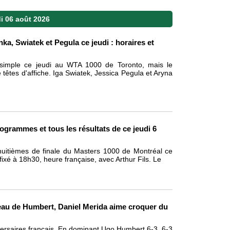
i 06 août 2026
ka, Swiatek et Pegula ce jeudi : horaires et
imple ce jeudi au WTA 1000 de Toronto, mais le
tes d'affiche. Iga Swiatek, Jessica Pegula et Aryna
ogrammes et tous les résultats de ce jeudi 6
 huitièmes de finale du Masters 1000 de Montréal ce
ixé à 18h30, heure française, avec Arthur Fils. Le
eau de Humbert, Daniel Merida aime croquer du
versaires français. En dominant Ugo Humbert 6-3, 6-3