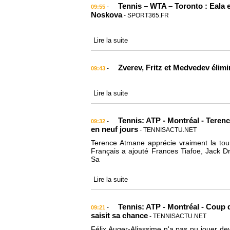
Tennis – WTA – Toronto : Eala e
-
09:55
Noskova
- SPORT365.FR
Lire la suite
Zverev, Fritz et Medvedev élim
-
09:43
Lire la suite
Tennis: ATP - Montréal - Teren
-
09:32
en neuf jours
- TENNISACTU.NET
Terence Atmane apprécie vraiment la tour
Français a ajouté Frances Tiafoe, Jack 
Sa
Lire la suite
Tennis: ATP - Montréal - Coup 
-
09:21
saisit sa chance
- TENNISACTU.NET
Félix Auger-Aliassime n'a pas pu jouer de