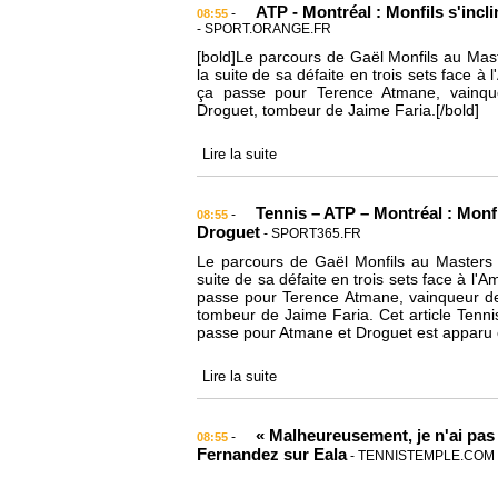
ATP - Montréal : Monfils s'incl
-
08:55
- SPORT.ORANGE.FR
[bold]Le parcours de Gaël Monfils au Mast
la suite de sa défaite en trois sets face à
ça passe pour Terence Atmane, vainqu
Droguet, tombeur de Jaime Faria.[/bold]
Lire la suite
Tennis – ATP – Montréal : Monfi
-
08:55
Droguet
- SPORT365.FR
Le parcours de Gaël Monfils au Masters 
suite de sa défaite en trois sets face à l'
passe pour Terence Atmane, vainqueur de
tombeur de Jaime Faria. Cet article Tennis
passe pour Atmane et Droguet est apparu 
Lire la suite
« Malheureusement, je n'ai pas
-
08:55
Fernandez sur Eala
- TENNISTEMPLE.COM