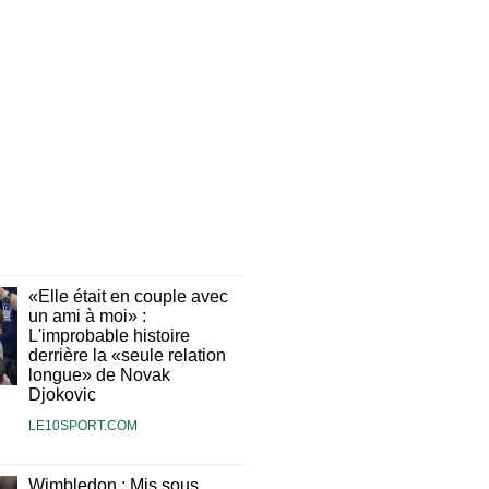
«Elle était en couple avec
un ami à moi» :
L'improbable histoire
derrière la «seule relation
longue» de Novak
Djokovic
LE10SPORT.COM
Wimbledon : Mis sous