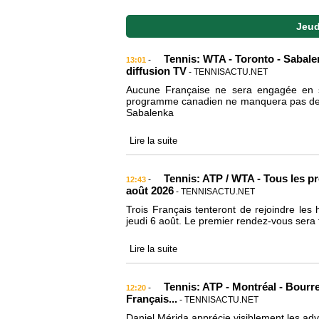
Jeud
Tennis: WTA - Toronto - Sabalen
-
13:01
diffusion TV
- TENNISACTU.NET
Aucune Française ne sera engagée en s
programme canadien ne manquera pas de tê
Sabalenka
Lire la suite
Tennis: ATP / WTA - Tous les pr
-
12:43
août 2026
- TENNISACTU.NET
Trois Français tenteront de rejoindre les
jeudi 6 août. Le premier rendez-vous sera f
Lire la suite
Tennis: ATP - Montréal - Bourr
-
12:20
Français...
- TENNISACTU.NET
Daniel Mérida apprécie visiblement les ad