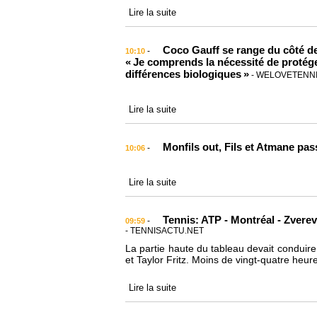
Lire la suite
Coco Gauff se range du côté de 
-
10:10
« Je comprends la nécessité de protéger
différences biologiques »
- WELOVETENNI
Lire la suite
Monfils out, Fils et Atmane pas
-
10:06
Lire la suite
Tennis: ATP - Montréal - Zverev
-
09:59
- TENNISACTU.NET
La partie haute du tableau devait conduire
et Taylor Fritz. Moins de vingt-quatre heur
Lire la suite