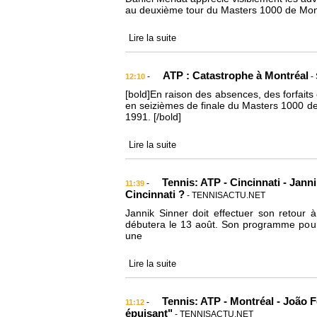
au deuxième tour du Masters 1000 de Montré
Lire la suite
ATP : Catastrophe à Montréal
-
-
12:10
[bold]En raison des absences, des forfaits
en seizièmes de finale du Masters 1000 de
1991. [/bold]
Lire la suite
Tennis: ATP - Cincinnati - Jann
-
11:39
Cincinnati ?
- TENNISACTU.NET
Jannik Sinner doit effectuer son retour 
débutera le 13 août. Son programme pourrai
une
Lire la suite
Tennis: ATP - Montréal - João F
-
11:12
épuisant"
- TENNISACTU.NET