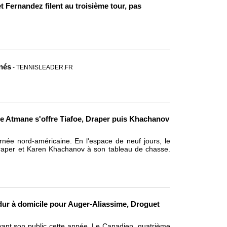
t Fernandez filent au troisième tour, pas
inés
- TENNISLEADER.FR
ce Atmane s'offre Tiafoe, Draper puis Khachanov
née nord-américaine. En l'espace de neuf jours, le
Draper et Karen Khachanov à son tableau de chasse.
dur à domicile pour Auger-Aliassime, Droguet
vant son public cette année. Le Canadien, quatrième