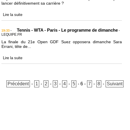
lancer définitivement sa carrière ?
Lire la suite
Tennis - WTA - Paris - Le programme de dimanche
-
-
19:33
LEQUIPE.FR
La finale du 21e Open GDF Suez opposera dimanche Sara
Errani, tête de...
Lire la suite
Précédent
-
1
-
2
-
3
-
4
-
5
-
6
-
7
-
8
-
Suivant