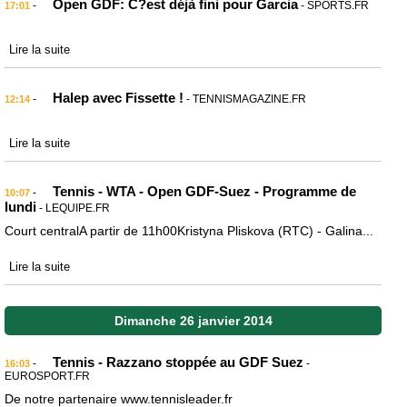
Open GDF: C?est déjà fini pour Garcia
-
- SPORTS.FR
17:01
Lire la suite
Halep avec Fissette !
-
- TENNISMAGAZINE.FR
12:14
Lire la suite
Tennis - WTA - Open GDF-Suez - Programme de
-
10:07
lundi
- LEQUIPE.FR
Court centralA partir de 11h00Kristyna Pliskova (RTC) - Galina...
Lire la suite
Dimanche 26 janvier 2014
Tennis - Razzano stoppée au GDF Suez
-
-
16:03
EUROSPORT.FR
De notre partenaire www.tennisleader.fr