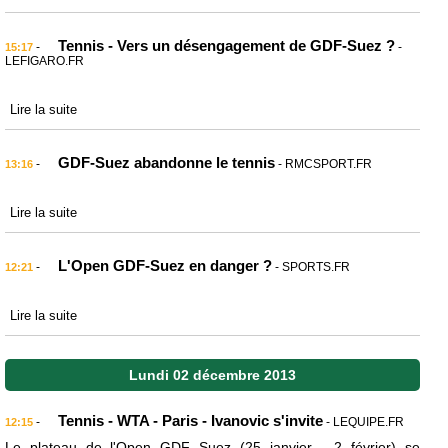
Tennis - Vers un désengagement de GDF-Suez ?
-
-
15:17
LEFIGARO.FR
Lire la suite
GDF-Suez abandonne le tennis
-
- RMCSPORT.FR
13:16
Lire la suite
L'Open GDF-Suez en danger ?
-
- SPORTS.FR
12:21
Lire la suite
Lundi 02 décembre 2013
Tennis - WTA - Paris - Ivanovic s'invite
-
- LEQUIPE.FR
12:15
Le plateau de l'Open GDF Suez (25 janvier - 2 février) se