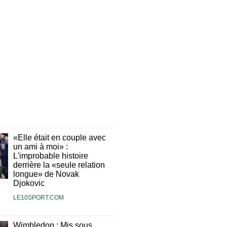
«Elle était en couple avec
un ami à moi» :
L'improbable histoire
derrière la «seule relation
longue» de Novak
Djokovic
LE10SPORT.COM
Wimbledon : Mis sous