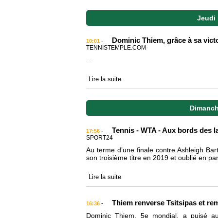
Jeudi
Dominic Thiem, grâce à sa victo
-
10:01
TENNISTEMPLE.COM
...
Lire la suite
Dimanch
Tennis - WTA - Aux bords des l
-
17:56
SPORT24
Au terme d’une finale contre Ashleigh Ba
son troisième titre en 2019 et oublié en part
Lire la suite
Thiem renverse Tsitsipas et rem
-
16:36
Dominic Thiem, 5e mondial, a puisé au