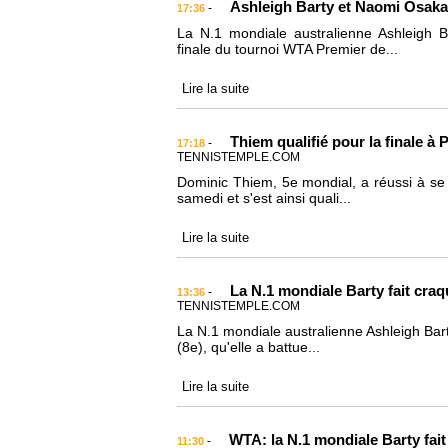
Ashleigh Barty et Naomi Osaka 
-
17:36
La N.1 mondiale australienne Ashleigh 
finale du tournoi WTA Premier de...
Lire la suite
Thiem qualifié pour la finale à
-
17:18
TENNISTEMPLE.COM
Dominic Thiem, 5e mondial, a réussi à se 
samedi et s'est ainsi quali...
Lire la suite
La N.1 mondiale Barty fait craq
-
13:36
TENNISTEMPLE.COM
La N.1 mondiale australienne Ashleigh Barty
(8e), qu'elle a battue...
Lire la suite
WTA: la N.1 mondiale Barty fait
-
11:30