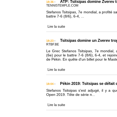
ATP: Tsitsipas domine Zverev tr
-
18:36
TENNISTEMPLE.COM
Stefanos Tsitsipas, 7e mondial, a profité 
battre 7-6 (8/6), 6-4, ...
Lire la suite
Tsitsipas domine un Zverev trop
-
18:23
RTBF.BE
Le Grec Stefanos Tsitsipas, 7e mondial, 
(6e) pour le battre 7-6 (8/6), 6-4, et rej
de Pékin. En quête d'un billet pour le Mas
Lire la suite
Pékin 2019: Tsitsipas se défait
-
18:04
Stefanos Tsitsipas s'est adjugé, il y a q
Open 2019. Tête de série n...
Lire la suite