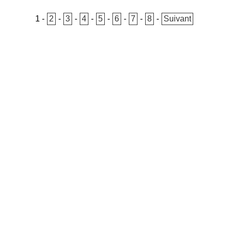
1
-
2
-
3
-
4
-
5
-
6
-
7
-
8
-
Suivant