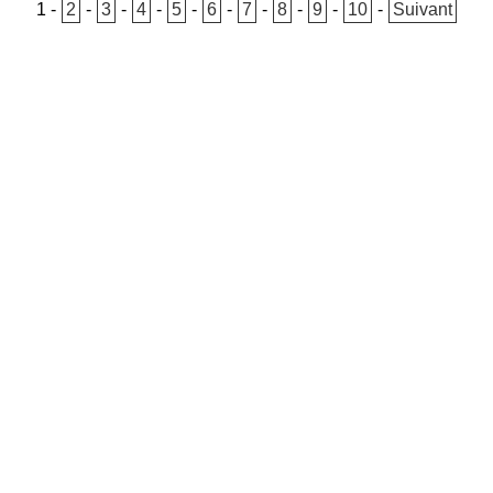
1
-
2
-
3
-
4
-
5
-
6
-
7
-
8
-
9
-
10
-
Suivant