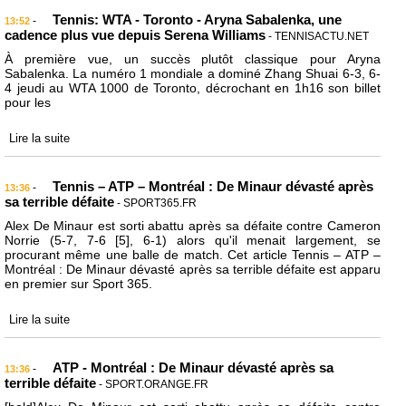
Tennis: WTA - Toronto - Aryna Sabalenka, une
-
13:52
cadence plus vue depuis Serena Williams
- TENNISACTU.NET
À première vue, un succès plutôt classique pour Aryna
Sabalenka. La numéro 1 mondiale a dominé Zhang Shuai 6-3, 6-
4 jeudi au WTA 1000 de Toronto, décrochant en 1h16 son billet
pour les
Lire la suite
Tennis – ATP – Montréal : De Minaur dévasté après
-
13:36
sa terrible défaite
- SPORT365.FR
Alex De Minaur est sorti abattu après sa défaite contre Cameron
Norrie (5-7, 7-6 [5], 6-1) alors qu'il menait largement, se
procurant même une balle de match. Cet article Tennis – ATP –
Montréal : De Minaur dévasté après sa terrible défaite est apparu
en premier sur Sport 365.
Lire la suite
ATP - Montréal : De Minaur dévasté après sa
-
13:36
terrible défaite
- SPORT.ORANGE.FR