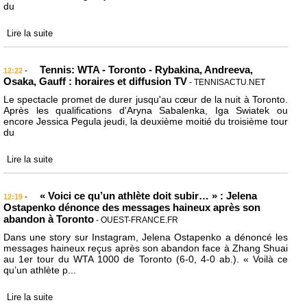
du
Lire la suite
Tennis: WTA - Toronto - Rybakina, Andreeva,
-
12:22
Osaka, Gauff : horaires et diffusion TV
- TENNISACTU.NET
Le spectacle promet de durer jusqu'au cœur de la nuit à Toronto.
Après les qualifications d'Aryna Sabalenka, Iga Swiatek ou
encore Jessica Pegula jeudi, la deuxième moitié du troisième tour
du
Lire la suite
« Voici ce qu’un athlète doit subir… » : Jelena
-
12:19
Ostapenko dénonce des messages haineux après son
abandon à Toronto
- OUEST-FRANCE.FR
Dans une story sur Instagram, Jelena Ostapenko a dénoncé les
messages haineux reçus après son abandon face à Zhang Shuai
au 1er tour du WTA 1000 de Toronto (6-0, 4-0 ab.). « Voilà ce
qu’un athlète p...
Lire la suite