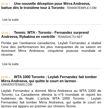
Une nouvelle déception pour Mirra Andreeva,
-
22:10
battue dès le troisième tour à Toronto
- TENNISTEMPLE.COM
Lire la suite
Tennis: WTA - Toronto - Fernandez surprend
-
22:10
Andreeva, Rybakina en contrôle
- TENNISACTU.NET
Portée par l'ambiance canadienne, Leylah Fernandez a réalisé
l'une des performances les plus marquantes de sa saison en
dominant Mirra Andreeva, cinquième joueuse mondiale et
récente
Lire la suite
WTA 1000 Toronto : Leylah Fernandez fait tomber
-
22:05
Mirra Andreeva, qui quitte le court en larmes
-
UNIVERSTENNIS.COM
Leylah Fernandez a dominé Mirra Andreeva au WTA 1000 de
Toronto. La Canadienne élimine la n°5 mondiale et rejoint les
huitièmes de finale. L'article WTA 1000 Toronto : Leylah
Fernandez fait tomber Mirra Andreeva, qui quitte le court en
larmes est apparu en premier sur Univers Tennis.