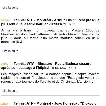
Lire la suite
Tennis: ATP - Montréal - Arthur Fils : "C'est presque
-
21:08
plus lent que la terre battue"
- TENNISACTU.NET
Arthur Fils a franchi un nouveau cap au Masters 1000 de
Montréal en dominant nettement l'Argentin Mariano Navone, ce
jeudi 6 août, au terme d'un match maîtrisé conclu en deux
manches (6-3,
Lire la suite
Tennis: WTA - Blessure - Paula Badosa rassure
-
20:45
après son passage à l'hôpital
- TENNISACTU.NET
Les images publiées par Paula Badosa depuis un hôpital avaient
rapidement suscité l'inquiétude, alors que l'Espagnole venait de
renoncer aux tournois de Toronto et de Cincinnati. L'ancienne
Lire la suite
Tennis: ATP - Montréal - Joao Fonseca : "Djokovic
-
20:18