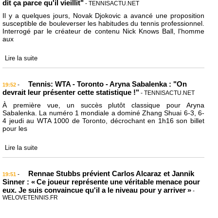
dit ça parce qu'il vieillit"
- TENNISACTU.NET
Il y a quelques jours, Novak Djokovic a avancé une proposition
susceptible de bouleverser les habitudes du tennis professionnel.
Interrogé par le créateur de contenu Nick Knows Ball, l'homme
aux
Lire la suite
Tennis: WTA - Toronto - Aryna Sabalenka : "On
-
19:52
devrait leur présenter cette statistique !"
- TENNISACTU.NET
À première vue, un succès plutôt classique pour Aryna
Sabalenka. La numéro 1 mondiale a dominé Zhang Shuai 6-3, 6-
4 jeudi au WTA 1000 de Toronto, décrochant en 1h16 son billet
pour les
Lire la suite
Rennae Stubbs prévient Carlos Alcaraz et Jannik
-
19:51
Sinner : « Ce joueur représente une véritable menace pour
eux. Je suis convaincue qu'il a le niveau pour y arriver »
-
WELOVETENNIS.FR