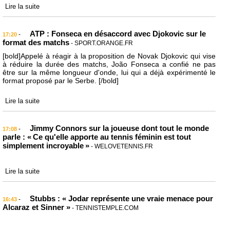
Lire la suite
ATP : Fonseca en désaccord avec Djokovic sur le
-
17:20
format des matchs
- SPORT.ORANGE.FR
[bold]Appelé à réagir à la proposition de Novak Djokovic qui vise
à réduire la durée des matchs, João Fonseca a confié ne pas
être sur la même longueur d'onde, lui qui a déjà expérimenté le
format proposé par le Serbe. [/bold]
Lire la suite
Jimmy Connors sur la joueuse dont tout le monde
-
17:08
parle : « Ce qu'elle apporte au tennis féminin est tout
simplement incroyable »
- WELOVETENNIS.FR
Lire la suite
Stubbs : « Jodar représente une vraie menace pour
-
16:43
Alcaraz et Sinner »
- TENNISTEMPLE.COM