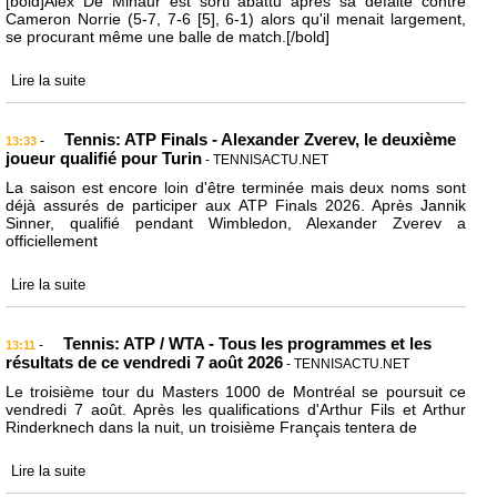
[bold]Alex De Minaur est sorti abattu après sa défaite contre
Cameron Norrie (5-7, 7-6 [5], 6-1) alors qu'il menait largement,
se procurant même une balle de match.[/bold]
Lire la suite
Tennis: ATP Finals - Alexander Zverev, le deuxième
-
13:33
joueur qualifié pour Turin
- TENNISACTU.NET
La saison est encore loin d'être terminée mais deux noms sont
déjà assurés de participer aux ATP Finals 2026. Après Jannik
Sinner, qualifié pendant Wimbledon, Alexander Zverev a
officiellement
Lire la suite
Tennis: ATP / WTA - Tous les programmes et les
-
13:11
résultats de ce vendredi 7 août 2026
- TENNISACTU.NET
Le troisième tour du Masters 1000 de Montréal se poursuit ce
vendredi 7 août. Après les qualifications d'Arthur Fils et Arthur
Rinderknech dans la nuit, un troisième Français tentera de
Lire la suite