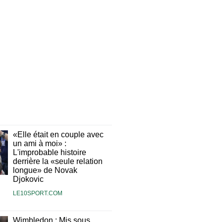
«Elle était en couple avec
un ami à moi» :
L'improbable histoire
derrière la «seule relation
longue» de Novak
Djokovic
LE10SPORT.COM
Wimbledon : Mis sous