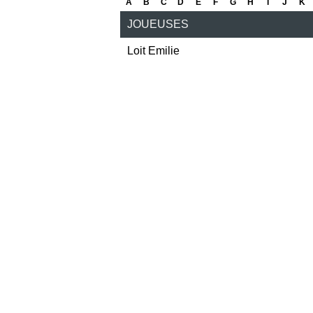
A
B
C
D
E
F
G
H
I
J
K
JOUEUSES
Loit Emilie