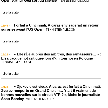
Open, Arthur Gea sort du silence
- TENNISTEMPLE.COM
Lire la suite
Forfait à Cincinnati, Alcaraz envisagerait un retour
-
18:46
surprise avant l'US Open
- TENNISTEMPLE.COM
Lire la suite
« Elle râle auprès des arbitres, des ramasseurs… » :
-
18:18
Elsa Jacquemot critiquée lors d'un tournoi en Pologne
-
TENNISTEMPLE.COM
Lire la suite
« Djokovic est vieux, Alcaraz est forfait à Cincinnati,
-
17:38
Zverev remporte un Grand Chelem… Y a‑t-il vraiment de
bonnes nouvelles sur le circuit ATP ? », lâche le journaliste
Scott Barclay
- WELOVETENNIS.FR