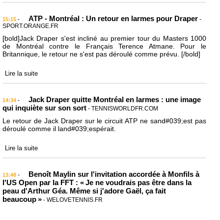
ATP - Montréal : Un retour en larmes pour Draper
-
-
15:15
SPORT.ORANGE.FR
[bold]Jack Draper s'est incliné au premier tour du Masters 1000
de Montréal contre le Français Terence Atmane. Pour le
Britannique, le retour ne s'est pas déroulé comme prévu. [/bold]
Lire la suite
Jack Draper quitte Montréal en larmes : une image
-
14:34
qui inquiète sur son sort
- TENNISWORLDFR.COM
Le retour de Jack Draper sur le circuit ATP ne sand#039;est pas
déroulé comme il land#039;espérait.
Lire la suite
Benoît Maylin sur l'invitation accordée à Monfils à
-
13:48
l'US Open par la FFT : « Je ne voudrais pas être dans la
peau d'Arthur Géa. Même si j'adore Gaël, ça fait
beaucoup »
- WELOVETENNIS.FR