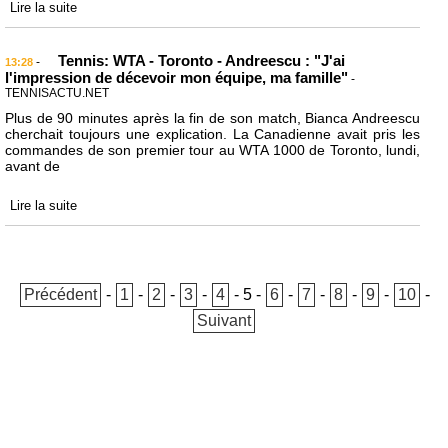
Lire la suite
Tennis: WTA - Toronto - Andreescu : "J'ai
-
13:28
l'impression de décevoir mon équipe, ma famille"
-
TENNISACTU.NET
Plus de 90 minutes après la fin de son match, Bianca Andreescu
cherchait toujours une explication. La Canadienne avait pris les
commandes de son premier tour au WTA 1000 de Toronto, lundi,
avant de
Lire la suite
Précédent
-
1
-
2
-
3
-
4
-
5
-
6
-
7
-
8
-
9
-
10
-
Suivant