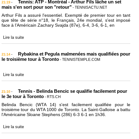
Tennis: ATP - Montréal - Arthur Fils lâche un set
-
21:19
mais s'en sort pour son "retour"
- TENNISACTU.NET
Arthur Fils a assuré l'essentiel. Exempté de premier tour en tant
que tête de série n°18, le Français, 24e mondial, s'est imposé
face à l'Américain Zachary Svajda (87e), 6-4, 3-6, 6-1, en
Lire la suite
Rybakina et Pegula malmenées mais qualifiées pour
-
21:14
le troisième tour à Toronto
- TENNISTEMPLE.COM
Lire la suite
Tennis - Belinda Bencic se qualifie facilement pour
-
21:10
le 3e tour à Toronto
- RTS.CH
Belinda Bencic (WTA 14) s'est facilement qualifiée pour le
troisième tour du WTA 1000 de Toronto. La Saint-Galloise a battu
l'Américaine Sloane Stephens (286) 6-3 6-1 en 1h36.
Lire la suite