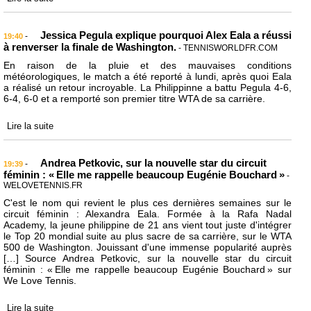
Jessica Pegula explique pourquoi Alex Eala a réussi
-
19:40
à renverser la finale de Washington.
- TENNISWORLDFR.COM
En raison de la pluie et des mauvaises conditions
météorologiques, le match a été reporté à lundi, après quoi Eala
a réalisé un retour incroyable. La Philippinne a battu Pegula 4-6,
6-4, 6-0 et a remporté son premier titre WTA de sa carrière.
Lire la suite
Andrea Petkovic, sur la nouvelle star du circuit
-
19:39
féminin : « Elle me rappelle beaucoup Eugénie Bouchard »
-
WELOVETENNIS.FR
C'est le nom qui revient le plus ces dernières semaines sur le
circuit féminin : Alexandra Eala. Formée à la Rafa Nadal
Academy, la jeune philippine de 21 ans vient tout juste d'intégrer
le Top 20 mondial suite au plus sacre de sa carrière, sur le WTA
500 de Washington. Jouissant d'une immense popularité auprès
[…] Source Andrea Petkovic, sur la nouvelle star du circuit
féminin : « Elle me rappelle beaucoup Eugénie Bouchard » sur
We Love Tennis.
Lire la suite