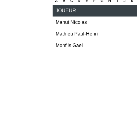
A
B
C
D
E
F
G
H
I
J
K
JOUEUR
Mahut Nicolas
Mathieu Paul-Henri
Monfils Gael