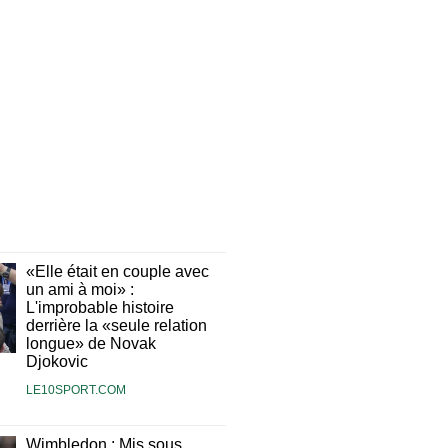
«Elle était en couple avec
un ami à moi» :
L'improbable histoire
derrière la «seule relation
longue» de Novak
Djokovic
LE10SPORT.COM
Wimbledon : Mis sous