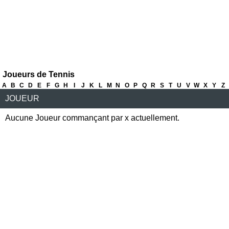
Joueurs de Tennis
A
B
C
D
E
F
G
H
I
J
K
L
M
N
O
P
Q
R
S
T
U
V
W
X
Y
Z
JOUEUR
Aucune Joueur commançant par x actuellement.