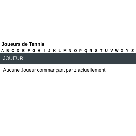
Joueurs de Tennis
A
B
C
D
E
F
G
H
I
J
K
L
M
N
O
P
Q
R
S
T
U
V
W
X
Y
Z
JOUEUR
Aucune Joueur commançant par z actuellement.