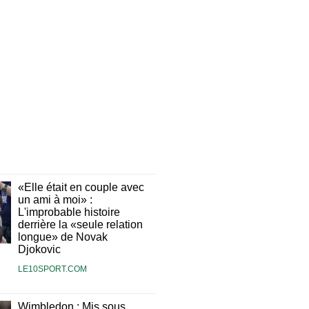
«Elle était en couple avec
un ami à moi» :
L'improbable histoire
derrière la «seule relation
longue» de Novak
Djokovic
LE10SPORT.COM
Wimbledon : Mis sous