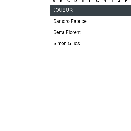
A
B
C
D
E
F
G
H
I
J
K
JOUEUR
Santoro Fabrice
Serra Florent
Simon Gilles