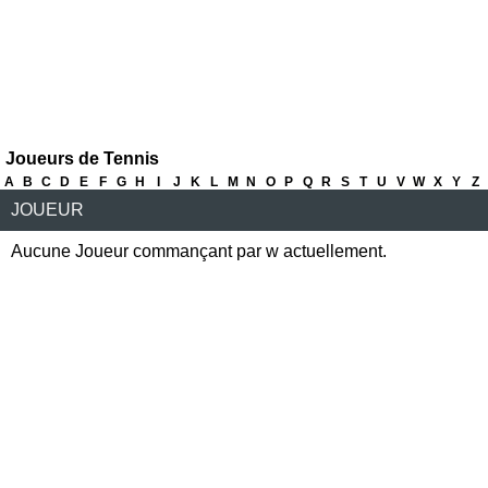
Joueurs de Tennis
A
B
C
D
E
F
G
H
I
J
K
L
M
N
O
P
Q
R
S
T
U
V
W
X
Y
Z
JOUEUR
Aucune Joueur commançant par w actuellement.